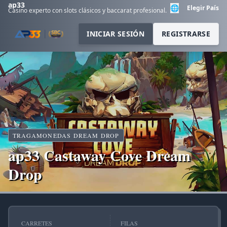
ap33
🌐
Elegir País
Casino experto con slots clásicos y baccarat profesional.
INICIAR SESIÓN
REGISTRARSE
TRAGAMONEDAS DREAM DROP
ap33 Castaway Cove Dream
Drop
CARRETES
FILAS