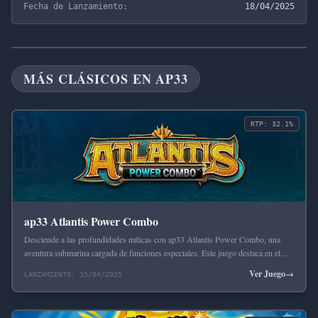
Fecha de Lanzamiento:
18/04/2025
MÁS CLÁSICOS EN AP33
RTP: 32.1%
ap33 Atlantis Power Combo
Desciende a las profundidades míticas con ap33 Atlantis Power Combo, una
aventura submarina cargada de funciones especiales. Este juego destaca en el
catálogo de ap33 slot por su innovador sistema de combos...
Ver Juego
→
LANZAMIENTO: 15/04/2025